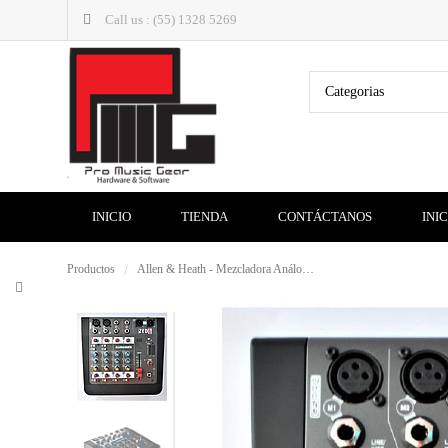
Call us : (55) 1328 5269
Categorias
INICIO
TIENDA
CONTÁCTANOS
INI
Productos
Allen & Heath - Mezcladora Análoga con 6 Entradas Serie ZED Mod.ZED-6