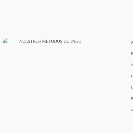
NUESTROS MÉTODOS DE PAGO
A
E
A
C
C
P
M