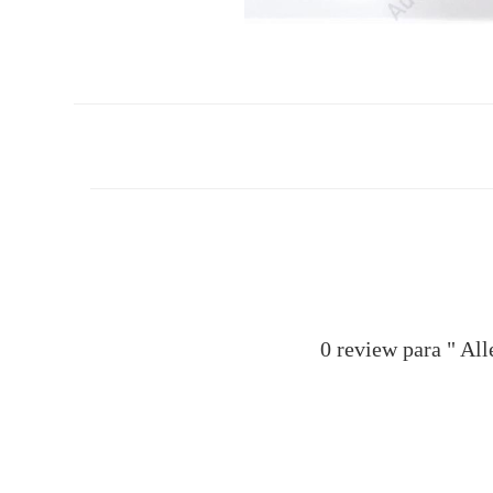
0 review
para
" Al