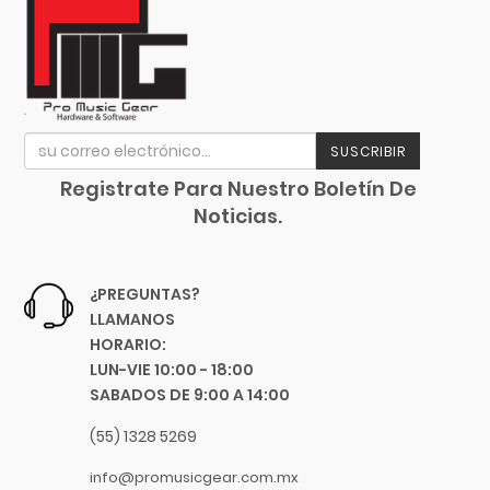
Chicago Blues
Claves
Clayton Picks
Conga
CME
Crotalos Ó Chinchines
Co2Crea
Didgeridoo
Cocoon Innovations
SUSCRIBIR
Conn-Selmer
Djembe
Registrate Para Nuestro Boletín De
Coreelo
Doumbek
Noticias.
Cort
Escobillas
CPK
Guacharaca
D'Addario
¿PREGUNTAS?
Dandelot
LLAMANOS
Güiro
HORARIO:
Dave Smith
Huehuetl
LUN-VIE 10:00 - 18:00
Db Technologies
SABADOS DE 9:00 A 14:00
Kalimba
Dick
Maracas
Dictum
(55) 1328 5269
Digitech
Palo De Lluvia
info@promusicgear.com.mx