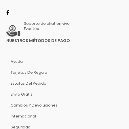
Dixon
Panderos
DJTT
Parches
Domino
Soporte de chat en vivo
Raspador
Dunlop
Eventos
Dynaudio
Redoba
NUESTROS MÉTODOS DE PAGO
Ear Filters
Shaker
El Cometa
Tamborín
Ember
Ayuda
Templador
EMO
Tarjetas De Regalo
Ernie Ball
Teponaztle
Evans
Estatus Del Pedido
Timbales
Event
Envío Gratis
Triángulo
EVH
Cambios Y Devoluciones
Excelsior
Platillos
Fender
Internacional
Libros Y Revistas
Fernandes Guitar
Seguridad