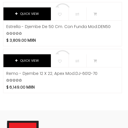
Baterías
Avid
Bach
De Cuerda
QUICK VIEW
Beyerdynamic
De Viento
Bill Lawrence
Estrella - Djembe De 50 Cm. Con Funda Mod.DEN50
Guitarras
Blessing
$
3,809.00
MXN
Percusiones
Blue
Boss
Accesorios
Boston Acoustics
QUICK VIEW
Bongo
Boundles Audio
Cabasa
Remo - Djembe 12 X 22, Apex Mod.DJ-6012-70
C.B.I.
Cajón
CAD
$
6,149.00
MXN
Caraya
Campanas
Case
Cascabeles
Celestion
Castañuelas
Cerwin-Vega
Cencerro
Champion