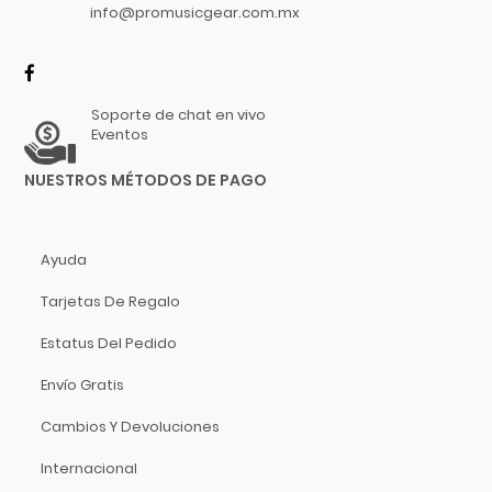
Dixon
info@promusicgear.com.mx
Video
DJTT
Domino
Dunlop
Soporte de chat en vivo
Dynaudio
Eventos
Ear Filters
NUESTROS MÉTODOS DE PAGO
El Cometa
Ember
EMO
Ayuda
Ernie Ball
Tarjetas De Regalo
Evans
Estatus Del Pedido
Event
EVH
Envío Gratis
Excelsior
Cambios Y Devoluciones
Fender
Fernandes Guitar
Internacional