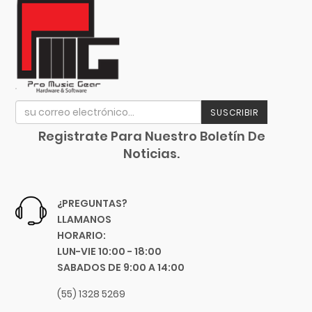
Chicago Blues
Flauta
Clayton Picks
Melódica
CME
Melófono
Co2Crea
Saxofón
Cocoon Innovations
Conn-Selmer
Trombón
SUSCRIBIR
Coreelo
Trompeta
Registrate Para Nuestro Boletín De
Cort
Noticias.
Tuba
CPK
D'Addario
Guitarras
Dandelot
¿PREGUNTAS?
Percusiones
LLAMANOS
Dave Smith
Platillos
HORARIO:
Db Technologies
LUN-VIE 10:00 - 18:00
Dick
Libros Y Revistas
SABADOS DE 9:00 A 14:00
Dictum
MIDI
(55) 1328 5269
Digitech
Software