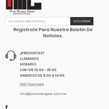
Rojo Metálico Satin
Evans
Caoba
Event
Cafe Mate
EVH
SUSCRIBIR
Blanco Transp.
Excelsior
Amarillo Somb.
Registrate Para Nuestro Boletín De
Fender
Noticias.
Roja Transp.
Fernandes Guitar
Somb. Transp.
Focusrite
Negro Mate
Funlab
¿PREGUNTAS?
Rojo Mate
Furman
LLAMANOS
Azul Grisaceo
Genelec
HORARIO:
LUN-VIE 10:00 - 18:00
Dorado
GHS
SABADOS DE 9:00 A 14:00
Verde Menta
Gibraltar
Cocoa
Gibson
(55) 1328 5269
Verde Satín
Goby Labs
info@promusicgear.com.mx
Verde Fosforescente
Gonzalez
Amarillo Fosforescente
Gorila Tips