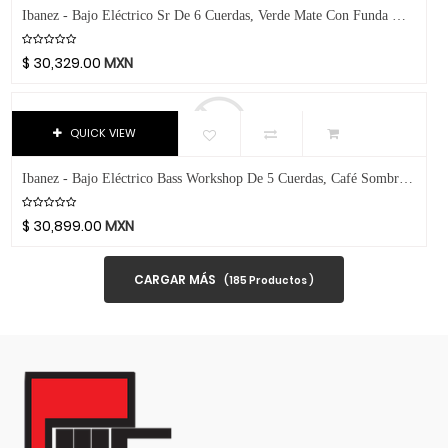
Negro Linear
Dandelot
Ibanez - Bajo Eléctrico Sr De 6 Cuerdas, Verde Mate Con Funda Mod.SR1426B-CGL
Nogal Mate
Dave Smith
$
30,329.00
MXN
Naranja/Amarillo
Db Technologies
Negro Charcoal
Dick
Roja
Dictum
QUICK VIEW
Platino
Digitech
Café Metálico
Dixon
Ibanez - Bajo Eléctrico Bass Workshop De 5 Cuerdas, Café Sombreado Mate Con Funda Mod.EHB1505S-DEL
Cromado
DJTT
$
30,899.00
MXN
Blanco Tornasol
Domino
Maple
Dunlop
CARGAR MÁS
(
185
Productos )
Negro Satin
Dynaudio
Sombreado
Ear Filters
Bronce
El Cometa
Negro Con Brillo
Ember
Plateado
EMO
Natural Poroso
Ernie Ball