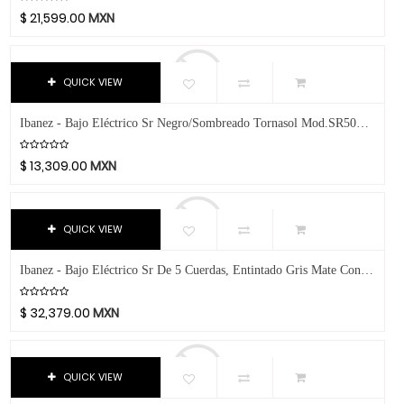
Violeta
CAD
$
21,599.00
MXN
Púrpura Metálico
Caraya
Gris Transp.
Case
Rojo Transp.
QUICK VIEW
Celestion
Azúl Sombra
Cerwin-Vega
Ibanez - Bajo Eléctrico Sr Negro/Sombreado Tornasol Mod.SR500E-BAB
Blanca
Champion
Roja Sombra
Chicago Blues
$
13,309.00
MXN
Negra Con Gris
Clayton Picks
Negra Con Azúl
CME
QUICK VIEW
Púrpura
Co2Crea
Gris Metálico
Cocoon Innovations
Ibanez - Bajo Eléctrico Sr De 5 Cuerdas, Entintado Gris Mate Con Funda Mod.SR1455DW-TGF
Nogal Satin
Conn-Selmer
Negra Con Morado
Coreelo
$
32,379.00
MXN
Plata
Cort
Rojo Metálico
CPK
QUICK VIEW
Amarillo Fluorescente
D'Addario