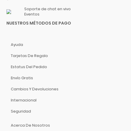
Rosa Fosforescente
Gruv Gear
Soporte de chat en vivo
Champagne
Hal Leonard
Eventos
Azúl Marino
Heil Sound
NUESTROS MÉTODOS DE PAGO
Azúl Transp.
Herco
Tricolor
Hermitshell
Beige
HH
Ayuda
Negra
Hidersine
Tarjetas De Regalo
Hueso
Hitachi
Estatus Del Pedido
Azúl Metálico
HK Audio
Café Sombra
Hofner
Envío Gratis
Rojo Somb.
Hohner
Cambios Y Devoluciones
Negro Somb.
Hori
Internacional
Gris. Somb.
Hosa Technology
Negro Poroso
IK Multimedia
Seguridad
Rojo Poroso
Inter M
Nogal Poroso
Acerca De Nosotros
ISO Acoustics