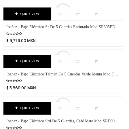
Electroacústicos
Transparente
Aphex
-
Tornasol
Aproca
Acústicos
$
QUICK VIEW
Rojo Satín
ART
Eléctricos
Vino
Artley
Ibañez - Bajo Eléctrico Sr De 5 Cuerdas Entintado Mod.SR305EDX-___
HECHO
Baterías
Natural
Arturia
$
9,779.00
MXN
Natural Satín
Audix
De Cuerda
Niquel
Avid
De Viento
Morado
Bach
QUICK VIEW
Guitarras
Gris
Beyerdynamic
Percusiones
Azúl Sombreado
Ibanez - Bajo Eléctrico Talman De 5 Cuerdas Verde Menta Mod.TMB35-MGR
Bill Lawrence
Café
Blessing
Platillos
$
5,869.00
MXN
Verde Agua
Blue
Libros Y Revistas
Naranja
Boss
MIDI
Negro
Boston Acoustics
QUICK VIEW
Nogal
Software
Boundles Audio
Ibanez - Bajo Eléctrico Srd De 5 Cuerdas, Café Mate Mod.SRD905F-BTL
Rosa
C.B.I.
Video