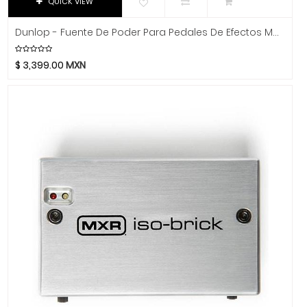
QUICK VIEW
Hidersine
Hitachi
Dunlop - Fuente De Poder Para Pedales De Efectos Mod.M237
HK Audio
Hofner
$
3,399.00
MXN
Hohner
Hori
Hosa Technology
IK Multimedia
Inter M
ISO Acoustics
Istanbul Agop
Izmir
Jimmy Wess
Joe Wei
Juga
Jupiter