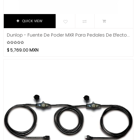
K&M
Kemper
Khanka
QUICK VIEW
Klotz
Dunlop - Fuente De Poder MXR Para Pedales De Efecto Mod.M238
KRK
La Bella
$
5,769.00
MXN
La Estudiantina
La Norteña
La Valenciana
Laney
Lark
Latin Percussion
Linko
Livewire
LTGEM
Luna Guitars