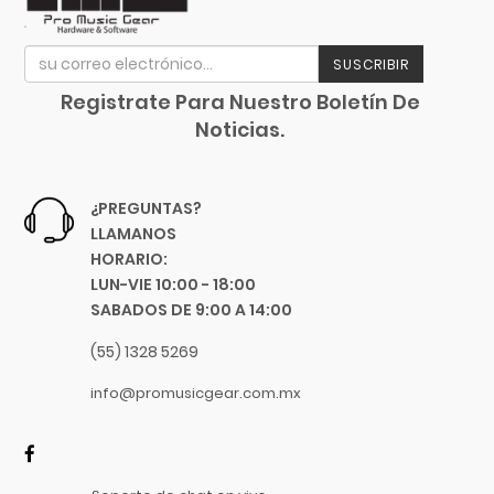
Music Man
Music Sales America
SUSCRIBIR
Musicson
Registrate Para Nuestro Boletín De
MXL
Noticias.
Nacional
Native Instruments
Neutrik
¿PREGUNTAS?
Nomad
LLAMANOS
Novation
HORARIO:
LUN-VIE 10:00 - 18:00
Oasis
SABADOS DE 9:00 A 14:00
On-Stage Stands
Onkyo
(55) 1328 5269
Orange
info@promusicgear.com.mx
Ortofon
Oscar Schmidt
Panamax