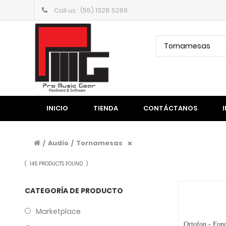
Call us : (55) 1328 5269
Tornamesas
INICIO
TIENDA
CONTÁCTANOS
Audio
Tornamesas
/
/
(
145 PRODUCTS FOUND.
)
CATEGORÍA DE PRODUCTO
Marketplace