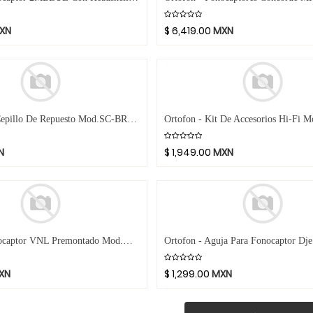
XN
$
6,419.00
MXN
Spin-Clean - Cepillo De Repuesto Mod.SC-BRSH
N
$
1,949.00
MXN
Ortofon - Fonocaptor VNL Premontado Mod.VNL Single SH4
XN
$
1,299.00
MXN