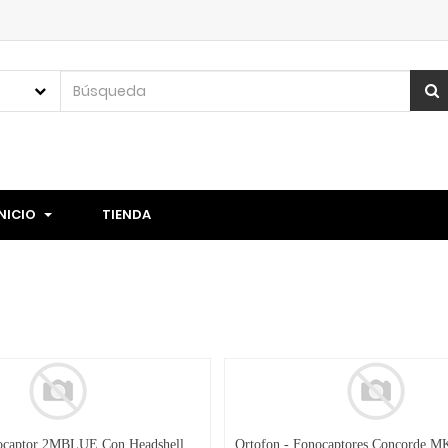
INICIO
TIENDA
Ortofon - Fonocaptor 2MBLUE Con Headshell Negro Mod.2MBLUESH4B