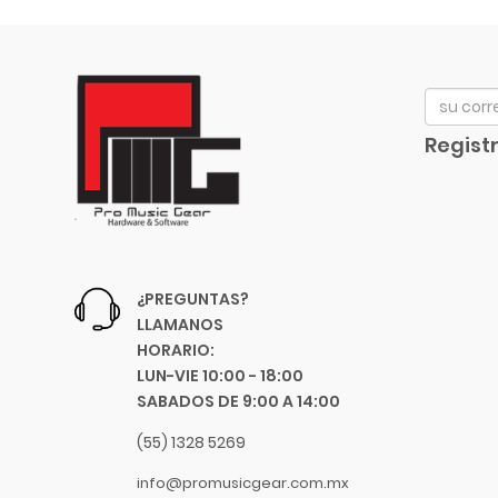
Avid
Bach
Beyerdynamic
Bill Lawrence
Registr
Blessing
Blue
Boss
Boston Acoustics
Boundles Audio
¿PREGUNTAS?
C.B.I.
LLAMANOS
CAD
HORARIO:
Caraya
LUN-VIE 10:00 - 18:00
SABADOS DE 9:00 A 14:00
Case
Celestion
(55) 1328 5269
Cerwin-Vega
info@promusicgear.com.mx
Champion