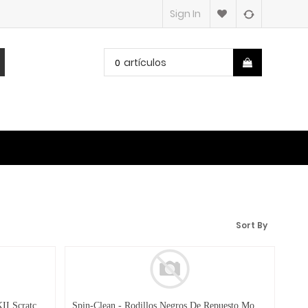
Sign In
artículos
0
Sort By
Ortofon - Fonocaptores Concorde MKII Scratch Twin
Spin-Clean - Rodillos Negros De Repuesto Mod.SC-ROLL