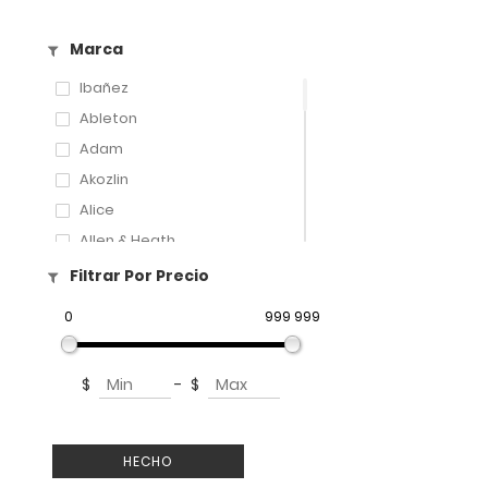
Marca
Ibañez
Ableton
Adam
Akozlin
Alice
Allen & Heath
Amati
Filtrar Por Precio
Amatus
0
999 999
Aphex
Aproca
$
-
$
ART
Artley
Arturia
HECHO
Audix