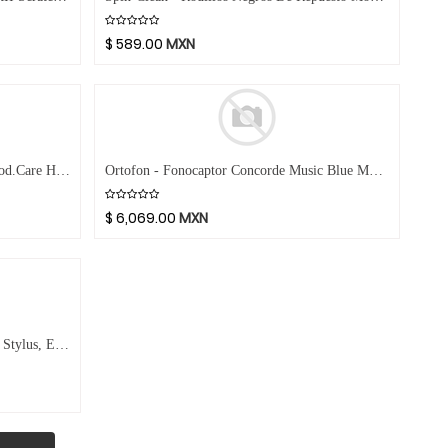
$
589.00
MXN
Ortofon - Kit De Accesorios Hi-Fi Mod.Care HiFi Kit
Ortofon - Fonocaptor Concorde Music Blue Mod.CC Music Blue
$
6,069.00
MXN
Ortofon - Aguja Para Fonocaptor Dje Stylus, Elíptical Mod.Stylus Dje