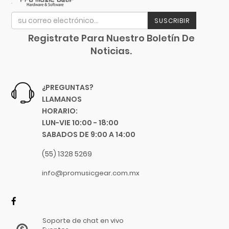
B7
Dandelot
C5
Dave Smith
SUSCRIBIR
C7
Db Technologies
Registrate Para Nuestro Boletín De
20"
Dick
Noticias.
22"
Dictum
6"
Digitech
¿PREGUNTAS?
24"
Dixon
LLAMANOS
17"
DJTT
HORARIO:
3 Ft.
Domino
LUN-VIE 10:00 - 18:00
6 Ft.
Dunlop
SABADOS DE 9:00 A 14:00
10 Ft.
Dynaudio
(55) 1328 5269
18 Ft.
Ear Filters
info@promusicgear.com.mx
25 Ft.
El Cometa
15 Ft.
Ember
50 Ft.
EMO
.73
Ernie Ball
Soporte de chat en vivo