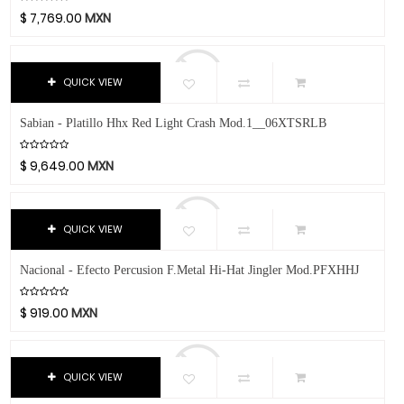
8 Mts.
CAD
Sets
$
7,769.00
MXN
1 Mts.
Caraya
Splash
3.05 Mts.
Case
6.10 Mts.
Libros Y Revistas
QUICK VIEW
Celestion
9.15 Mts.
Cerwin-Vega
MIDI
Sabian - Platillo Hhx Red Light Crash Mod.1__06XTSRLB
18"
Champion
Software
8"
Chicago Blues
$
9,649.00
MXN
Video
10"
Clayton Picks
.58 Mm
CME
QUICK VIEW
.71 Mm
Co2Crea
.96 Mm
Cocoon Innovations
Nacional - Efecto Percusion F.Metal Hi-Hat Jingler Mod.PFXHHJ
1.14 Mm
Conn-Selmer
1.5 Mm.
Coreelo
$
919.00
MXN
2.0 Mm
Cort
B3
CPK
QUICK VIEW
B5
D'Addario