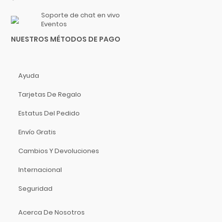
Heavy
Gruv Gear
Soporte de chat en vivo
Extra Heavy
Hal Leonard
Eventos
21"
Heil Sound
NUESTROS MÉTODOS DE PAGO
26"
Herco
28"
Hermitshell
30"
HH
Ayuda
Extra Grande
Hidersine
Tarjetas De Regalo
1 Oz.
Hitachi
Estatus Del Pedido
2 Oz.
HK Audio
Hofner
Envío Gratis
Hohner
Cambios Y Devoluciones
Hori
Internacional
Hosa Technology
IK Multimedia
Seguridad
Inter M
Acerca De Nosotros
ISO Acoustics