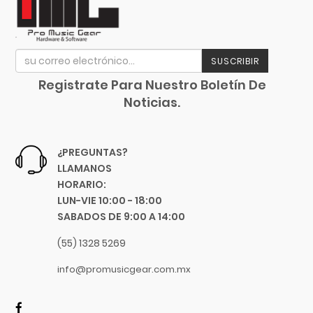
.88
Evans
.96
Event
1.0
EVH
SUSCRIBIR
1.3
Excelsior
1.5
Registrate Para Nuestro Boletín De
Fender
Noticias.
19"
Fernandes Guitar
12 Ft.
Focusrite
20 Ft.
Funlab
¿PREGUNTAS?
30 Ft.
Furman
LLAMANOS
40 Ft.
Genelec
HORARIO:
LUN-VIE 10:00 - 18:00
Junior
GHS
SABADOS DE 9:00 A 14:00
Pequeño
Gibraltar
18 Cm
Gibson
(55) 1328 5269
36 Cm
Goby Labs
info@promusicgear.com.mx
50 Cm
Gonzalez
Medium
Gorila Tips