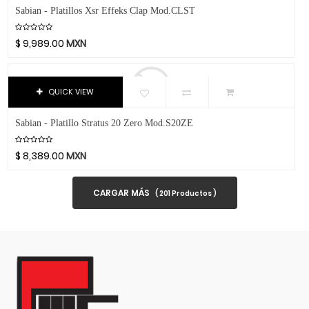
B7
Dandelot
Sabian - Platillos Xsr Effeks Clap Mod.CLST
C5
Dave Smith
$
9,989.00
MXN
C7
Db Technologies
20"
Dick
22"
Dictum
QUICK VIEW
6"
Digitech
24"
Dixon
Sabian - Platillo Stratus 20 Zero Mod.S20ZE
17"
DJTT
$
8,389.00
MXN
3 Ft.
Domino
6 Ft.
Dunlop
CARGAR MÁS
(
201
Productos )
10 Ft.
Dynaudio
18 Ft.
Ear Filters
25 Ft.
El Cometa
15 Ft.
Ember
50 Ft.
EMO
.73
Ernie Ball