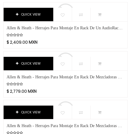
Mezcladoras
Avid
Bach
Micrófonos
QUICK VIEW
Beyerdynamic
Monitores De Estudio
Bill Lawrence
Allen & Heath - Herrajes Para Montaje En Rack De Un AudioRack AB168 Mod.AB1608-RK19X
Pedales - Multiefectos
Blessing
$
2,409.00
MXN
Sistemas De Audio Pro
Blue
Boss
Tornamesas
Boston Acoustics
QUICK VIEW
Iluminación
Boundles Audio
Instrumentos Musicales
C.B.I.
Allen & Heath - Herrajes Para Montaje En Rack De Mezcladoras ZED10 Y ZED10FX Mod.Z10-RK19X
Libros Y Revistas
CAD
$
2,779.00
MXN
Caraya
MIDI
Case
Software
Celestion
QUICK VIEW
Video
Cerwin-Vega
Allen & Heath - Herrajes Para Montaje En Rack De Mezcladoras ZED14 Y ZED12FX Mod.Z1402-RK19X
Champion