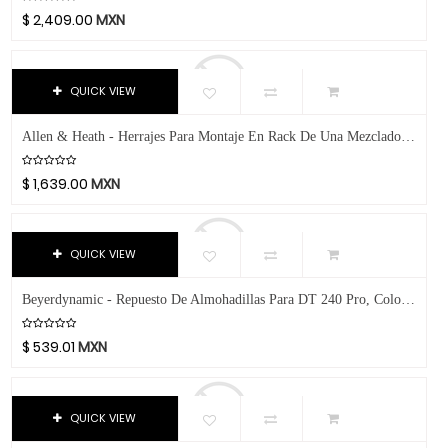
Chicago Blues
$
2,409.00
MXN
Clayton Picks
CME
Co2Crea
QUICK VIEW
Cocoon Innovations
Allen & Heath - Herrajes Para Montaje En Rack De Una Mezcladora Qu-16 Mod.QU-16-RK19X
Conn-Selmer
Coreelo
$
1,639.00
MXN
Cort
CPK
QUICK VIEW
D'Addario
Dandelot
Beyerdynamic - Repuesto De Almohadillas Para DT 240 Pro, Color: Negro Mod.EDT 240
Dave Smith
Db Technologies
$
539.01
MXN
Dick
Dictum
QUICK VIEW
Digitech