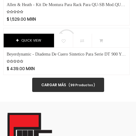
Dixon
Allen & Heath - Kit De Montura Para Rack Para QU-SB Mod.QU-SB-RK19X
DJTT
$
1,529.00
MXN
Domino
Dunlop
Dynaudio
QUICK VIEW
Ear Filters
El Cometa
Beyerdynamic - Diadema De Cuero Sintetico Para Serie DT 900 Y 700 Pro X, Color: Negro Mod.HEADBAND PRO X
Ember
$
439.00
MXN
EMO
Ernie Ball
CARGAR MÁS
(
99
Productos )
Evans
Event
EVH
Excelsior
Fender
Fernandes Guitar