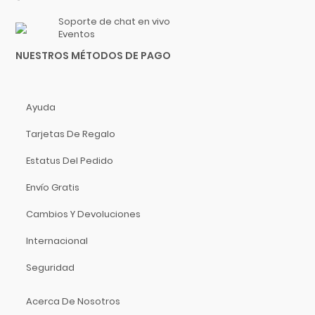
Hidersine
Soporte de chat en vivo
Hitachi
Eventos
HK Audio
NUESTROS MÉTODOS DE PAGO
Hofner
Hohner
Hori
Ayuda
Hosa Technology
Tarjetas De Regalo
IK Multimedia
Estatus Del Pedido
Inter M
ISO Acoustics
Envío Gratis
Istanbul Agop
Cambios Y Devoluciones
Izmir
Internacional
Jimmy Wess
Joe Wei
Seguridad
Juga
Jupiter
Acerca De Nosotros