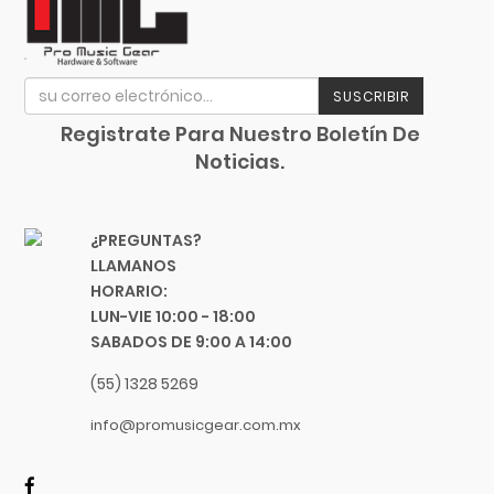
Focusrite
Funlab
Furman
SUSCRIBIR
Genelec
GHS
Registrate Para Nuestro Boletín De
Noticias.
Gibraltar
Gibson
Goby Labs
¿PREGUNTAS?
Gonzalez
LLAMANOS
Gorila Tips
HORARIO:
LUN-VIE 10:00 - 18:00
Gruv Gear
SABADOS DE 9:00 A 14:00
Hal Leonard
Heil Sound
(55) 1328 5269
Herco
info@promusicgear.com.mx
Hermitshell
HH