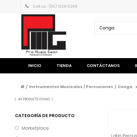
Call us : (55) 1328 5269
Conga
INICIO
TIENDA
CONTÁCTANOS
Instrumentos Musicales / Percusiones
Conga
/
/
(
40 PRODUCTS FOUND.
)
CATEGORÍA DE PRODUCTO
Marketplace