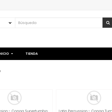
INICIO
TIENDA
Latin Percussion - Conga Supertumbadora Galaxy Palladium 14'' Nat. Mod.LP863Z