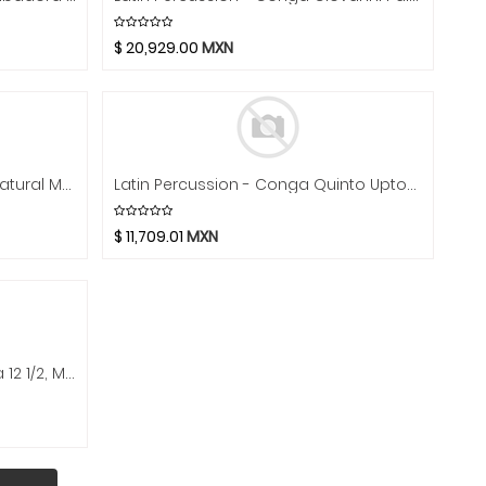
$
20,929.00
MXN
Matador - Conga Quinto 11", Natural Mod.M750S-AWC
Latin Percussion - Conga Quinto Uptown 11'', Roble Negro Mod.LP1100SA
$
11,709.01
MXN
Matador - Conga Tumbadora 12 1/2, Madera Mod.M754S-AWC