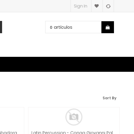
Sign In
artículos
0
Sort By
Latin Percussion - Conga Tumbadora Giovanni Palla 12 1/2'' Mod.LP862Z
Latin Percussion - Conga Giovanni Paladium 11 3/4" Roble Mod.LP861Z