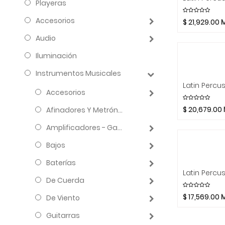
Playeras
Accesorios
$
21,929.00
Audio
Iluminación
Instrumentos Musicales
Accesorios
$
20,679.00
Afinadores Y Metrónomos
Amplificadores - Gabinetes - Combos
Bajos
Baterías
De Cuerda
$
17,569.00
De Viento
Guitarras