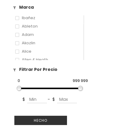
Marca
Ibañez
Ableton
Adam
Akozlin
Alice
Allen & Heath
Amati
Filtrar Por Precio
Amatus
0
999 999
Aphex
Aproca
$
-
$
ART
Artley
Arturia
HECHO
Audix