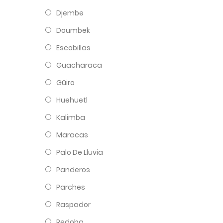
Djembe
Doumbek
Escobillas
Guacharaca
Güiro
Huehuetl
Kalimba
Maracas
Palo De Lluvia
Panderos
Parches
Raspador
Redoba