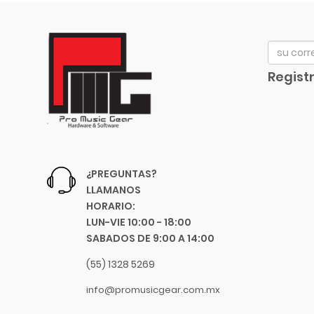
Avid
Bach
Beyerdynamic
Bill Lawrence
Registr
Blessing
Blue
Boss
Boston Acoustics
Boundles Audio
¿PREGUNTAS?
C.B.I.
LLAMANOS
CAD
HORARIO:
Caraya
LUN-VIE 10:00 - 18:00
SABADOS DE 9:00 A 14:00
Case
Celestion
(55) 1328 5269
Cerwin-Vega
info@promusicgear.com.mx
Champion