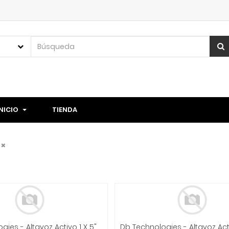
INICIO
TIENDA
Db Technologies - Altavoz Activo 1 X 5" 100W Minibox Mod.K-70