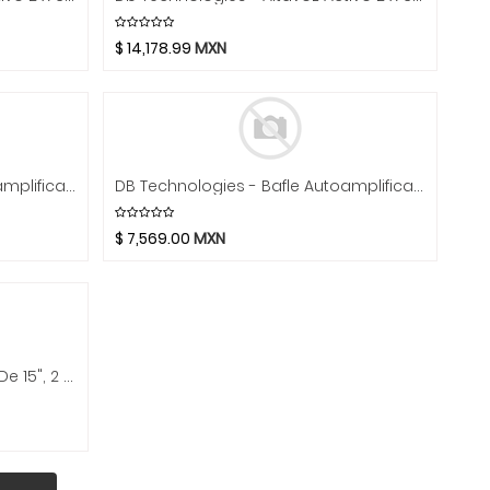
$
14,178.99
MXN
DB Technologies - Bafle Autoamplificado De 12" Mod.B-Hype 12
DB Technologies - Bafle Autoamplificado De 10" Mod.B-Hype 10
$
7,569.00
MXN
Cerwin-Vega - Bocina Activa De 15", 2 Vías Mod.CVE-15