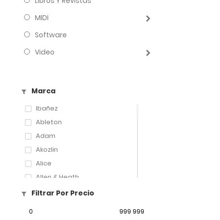
Libros Y Revistas
MIDI
Software
Video
Marca
Ibañez
Ableton
Adam
Akozlin
Alice
Allen & Heath
Amati
Filtrar Por Precio
Amatus
0
999 999
Aphex