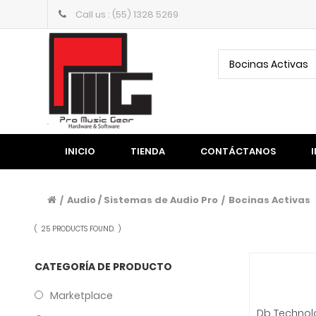
Call us : (55) 1328 5269
Bocinas Activas
INICIO
TIENDA
CONTÁCTANOS
Audio / Sistemas de Audio Pro
Bocinas Activas
/
/
(
25 PRODUCTS FOUND.
)
CATEGORÍA DE PRODUCTO
Marketplace