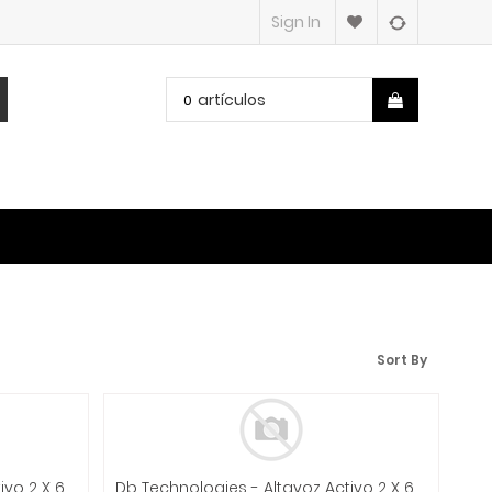
Sign In
artículos
0
Sort By
Db Technologies - Altavoz Activo 2 X 6.5" 160W Minibox Mod.K-162
Db Technologies - Altavoz Activo 2 X 6.5" 300W Minibox Mod.K-300