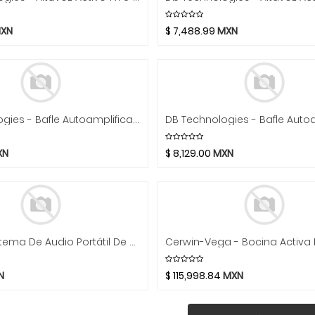
XN
$
7,488.99
MXN
DB Technologies - Bafle Autoamplificado De 10", 2 Vías Bluetooth Mod.SYA10
XN
$
8,129.00
MXN
Phonic - Sistema De Audio Portátil De 50 Watts, USB, Con Micrófono Alámbrico Mod.Safari 1000 Lite
N
$
115,998.84
MXN