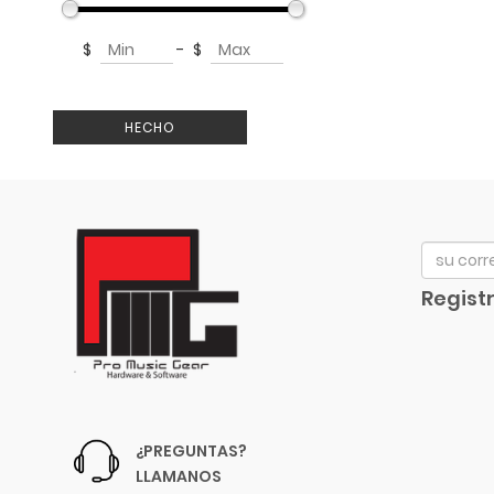
Aproca
$
-
$
ART
Artley
Arturia
HECHO
Audix
Avid
Bach
Beyerdynamic
Bill Lawrence
Registr
Blessing
Blue
Boss
Boston Acoustics
Boundles Audio
¿PREGUNTAS?
C.B.I.
LLAMANOS
CAD