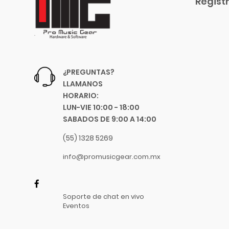
Registr
Blessing
Blue
Boss
Boston Acoustics
Boundles Audio
¿PREGUNTAS?
C.B.I.
LLAMANOS
CAD
HORARIO:
Caraya
LUN-VIE 10:00 - 18:00
SABADOS DE 9:00 A 14:00
Case
Celestion
(55) 1328 5269
Cerwin-Vega
info@promusicgear.com.mx
Champion
Chicago Blues
Clayton Picks
Soporte de chat en vivo
CME
Eventos
Co2Crea