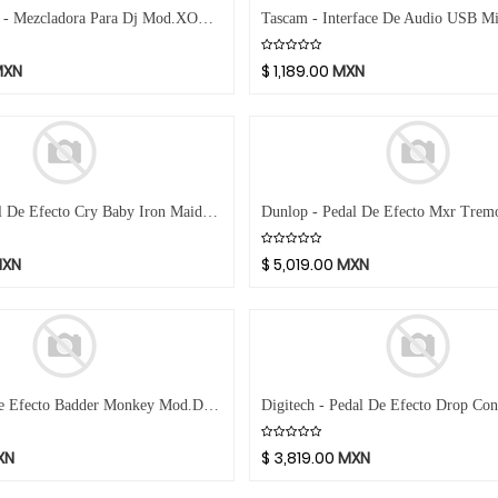
Allen & Heath - Mezcladora Para Dj Mod.XONE:24
MXN
$
1,189.00
MXN
Dunlop - Pedal De Efecto Cry Baby Iron Maiden Killers Wah Mod.IM95K
XN
$
5,019.00
MXN
Dod - Pedal De Efecto Badder Monkey Mod.DOD-BADDERMONKEY
XN
$
3,819.00
MXN