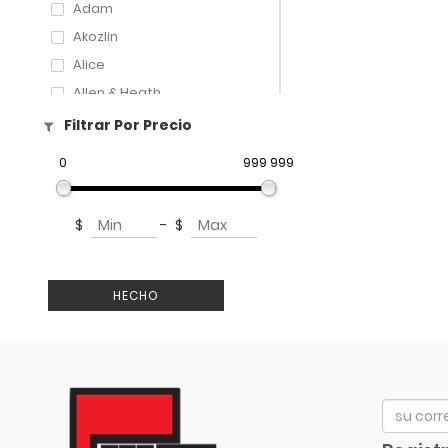
Adam
Akozlin
Alice
Allen & Heath
Amati
Filtrar Por Precio
Amatus
0
999 999
Aphex
Aproca
$
-
$
ART
Artley
Arturia
HECHO
Audix
Avid
Bach
Beyerdynamic
Bill Lawrence