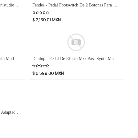
Tascam - Interface De Audio USB Ministudio Podcasting Mod.US32
Fender - Pedal Footswitch De 2 Botones Para Canal Ó Drive/More Drive Mod.0994062000
$
2,139.01
MXN
Dunlop - Pedal De Efecto Mxr Tremolo Mod.M305G1
Dunlop - Pedal De Efecto Mxr Bass Synth Mod.MB301G1
$
6,599.00
MXN
Digitech - Pedal De Efecto Drop Con Adaptador Mod.DROP-V-01