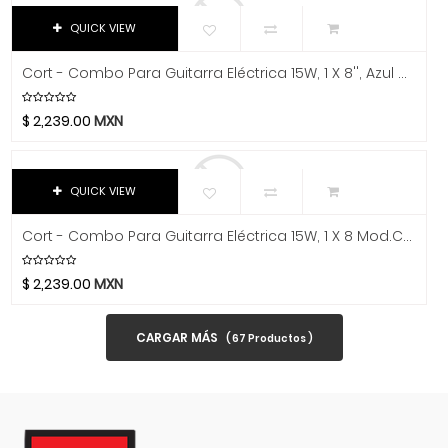
Dixon
QUICK VIEW
DJTT
Domino
Cort - Combo Para Guitarra Eléctrica 15W, 1 X 8'', Azul Oscuro Mod.CM15R DB
Dunlop
Dynaudio
$
2,239.00
MXN
Ear Filters
El Cometa
QUICK VIEW
Ember
EMO
Cort - Combo Para Guitarra Eléctrica 15W, 1 X 8 Mod.CM15R BK
Ernie Ball
$
2,239.00
MXN
Evans
Event
CARGAR MÁS
(
67
Productos )
EVH
Excelsior
Fender
Fernandes Guitar