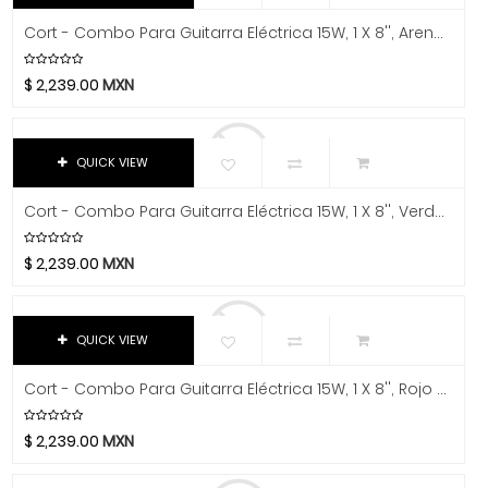
Chicago Blues
Video
Cort - Combo Para Guitarra Eléctrica 15W, 1 X 8'', Arena Mod.CM15R WTS
Clayton Picks
CME
$
2,239.00
MXN
Co2Crea
Cocoon Innovations
Conn-Selmer
QUICK VIEW
Coreelo
Cort - Combo Para Guitarra Eléctrica 15W, 1 X 8'', Verde Pastel Mod.CM15R PG
Cort
CPK
$
2,239.00
MXN
D'Addario
Dandelot
QUICK VIEW
Dave Smith
Db Technologies
Cort - Combo Para Guitarra Eléctrica 15W, 1 X 8'', Rojo Mod.CM15R DR
Dick
Dictum
$
2,239.00
MXN
Digitech