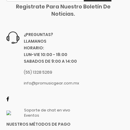
Rosa Fosforescente
Gruv Gear
Registrate Para Nuestro Boletín De
Champagne
Hal Leonard
Noticias.
Azúl Marino
Heil Sound
Azúl Transp.
Herco
¿PREGUNTAS?
Tricolor
Hermitshell
LLAMANOS
Beige
HH
HORARIO:
Negra
Hidersine
LUN-VIE 10:00 - 18:00
Hueso
Hitachi
SABADOS DE 9:00 A 14:00
Azúl Metálico
HK Audio
(55) 1328 5269
Café Sombra
Hofner
Rojo Somb.
info@promusicgear.com.mx
Hohner
Negro Somb.
Hori
Gris. Somb.
Hosa Technology
Negro Poroso
IK Multimedia
Soporte de chat en vivo
Eventos
Rojo Poroso
Inter M
Nogal Poroso
NUESTROS MÉTODOS DE PAGO
ISO Acoustics