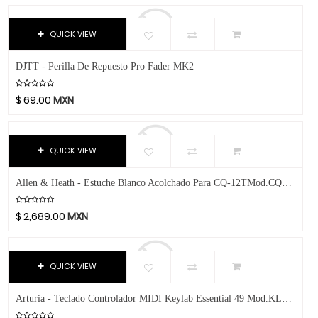
Interfaz MIDI
Transparente
Aphex
-
Tornasol
Aproca
Sintetizadores
$
QUICK VIEW
Rojo Satín
ART
Superficie De Control
Vino
Artley
DJTT - Perilla De Repuesto Pro Fader MK2
HECHO
Teclado
Natural
Arturia
$
69.00
MXN
Software
Natural Satín
Audix
Niquel
Avid
Video
Morado
Bach
QUICK VIEW
Gris
Beyerdynamic
Azúl Sombreado
Allen & Heath - Estuche Blanco Acolchado Para CQ-12TMod.CQ12T-CASE
Bill Lawrence
Café
Blessing
$
2,689.00
MXN
Verde Agua
Blue
Naranja
Boss
Negro
Boston Acoustics
QUICK VIEW
Nogal
Boundles Audio
Arturia - Teclado Controlador MIDI Keylab Essential 49 Mod.KLES49MK3
Rosa
C.B.I.