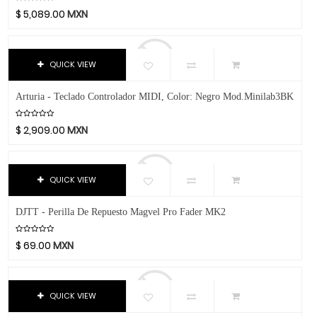
Violeta
CAD
$
5,089.00
MXN
Púrpura Metálico
Caraya
Gris Transp.
Case
Rojo Transp.
QUICK VIEW
Celestion
Azúl Sombra
Cerwin-Vega
Arturia - Teclado Controlador MIDI, Color: Negro Mod.Minilab3BK
Blanca
Champion
Roja Sombra
Chicago Blues
$
2,909.00
MXN
Negra Con Gris
Clayton Picks
Negra Con Azúl
CME
QUICK VIEW
Púrpura
Co2Crea
Gris Metálico
Cocoon Innovations
DJTT - Perilla De Repuesto Magvel Pro Fader MK2
Nogal Satin
Conn-Selmer
Negra Con Morado
Coreelo
$
69.00
MXN
Plata
Cort
Rojo Metálico
CPK
QUICK VIEW
Amarillo Fluorescente
D'Addario