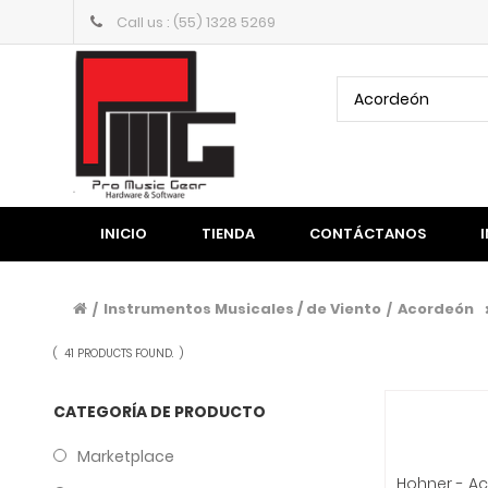
Call us : (55) 1328 5269
Acordeón
INICIO
TIENDA
CONTÁCTANOS
Instrumentos Musicales / de Viento
Acordeón
/
/
(
41 PRODUCTS FOUND.
)
CATEGORÍA DE PRODUCTO
Marketplace