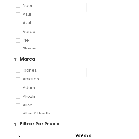
Neon
Azúl
Azul
Verde
Piel
Blanco
Amarillo
Marca
Sombra
Ibañez
Negro Metálico
Ableton
Blanco Metálico
Adam
Negra Transp.
Akozlin
Vintage
Alice
Blanco Aperlado
Allen & Heath
Negro Satín
Amati
Filtrar Por Precio
Transparente
Amatus
0
999 999
Tornasol