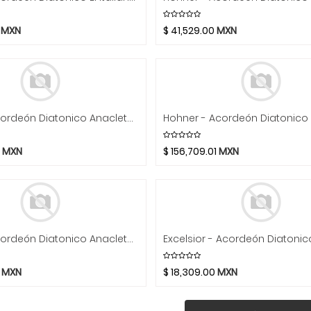
MXN
$
41,529.00
MXN
Hohner - Acordeón Diatonico Anacleto Rey Aguila Iii, Fa-Sib-Mib, Negro Con Estuche Mod.A9730-FBBEB-__
MXN
$
156,709.01
MXN
Hohner - Acordeón Diatonico Anacleto By White Hawk, Fa-Sib-Mib, Blanco Con Estuche Mod.A9971-FBBEB-WH
MXN
$
18,309.00
MXN