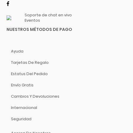
Hidersine
Hitachi
Soporte de chat en vivo
HK Audio
Eventos
Hofner
NUESTROS MÉTODOS DE PAGO
Hohner
Hori
Ayuda
Hosa Technology
IK Multimedia
Tarjetas De Regalo
Inter M
Estatus Del Pedido
ISO Acoustics
Envío Gratis
Istanbul Agop
Izmir
Cambios Y Devoluciones
Jimmy Wess
Internacional
Joe Wei
Juga
Seguridad
Jupiter