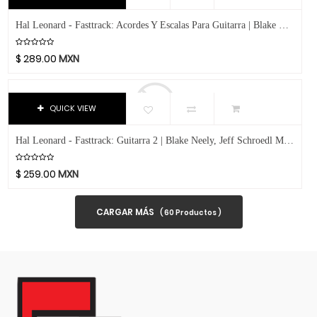
Dixon
DJTT
Hal Leonard - Fasttrack: Acordes Y Escalas Para Guitarra | Blake Neely, Jeff Schroedl Mod.00696588
Domino
$
289.00
MXN
Dunlop
Dynaudio
Ear Filters
QUICK VIEW
El Cometa
Hal Leonard - Fasttrack: Guitarra 2 | Blake Neely, Jeff Schroedl Mod.00695725
Ember
EMO
$
259.00
MXN
Ernie Ball
Evans
CARGAR MÁS
(
60
Productos )
Event
EVH
Excelsior
Fender
Fernandes Guitar