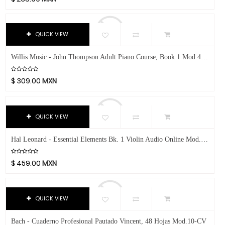
Avid
Bach
Beyerdynamic
QUICK VIEW
Bill Lawrence
Willis Music - John Thompson Adult Piano Course, Book 1 Mod.412639
Blessing
Blue
$
309.00
MXN
Boss
Boston Acoustics
Boundles Audio
QUICK VIEW
C.B.I.
Hal Leonard - Essential Elements Bk. 1 Violin Audio Online Mod.868049
CAD
Caraya
$
459.00
MXN
Case
Celestion
QUICK VIEW
Cerwin-Vega
Champion
Bach - Cuaderno Profesional Pautado Vincent, 48 Hojas Mod.10-CV