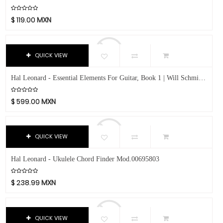
Chicago Blues
Clayton Picks
$
119.00
MXN
CME
Co2Crea
QUICK VIEW
Cocoon Innovations
Conn-Selmer
Hal Leonard - Essential Elements For Guitar, Book 1 | Will Schmid, Bob Morris Mod.00862639
Coreelo
Cort
$
599.00
MXN
CPK
D'Addario
QUICK VIEW
Dandelot
Dave Smith
Hal Leonard - Ukulele Chord Finder Mod.00695803
Db Technologies
$
238.99
MXN
Dick
Dictum
Digitech
QUICK VIEW