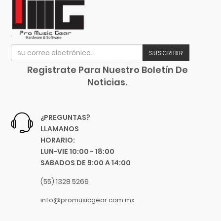
Focusrite
Funlab
Furman
Genelec
SUSCRIBIR
GHS
Registrate Para Nuestro Boletín De
Gibraltar
Noticias.
Gibson
Goby Labs
Gonzalez
¿PREGUNTAS?
Gorila Tips
LLAMANOS
HORARIO:
Gruv Gear
LUN-VIE 10:00 - 18:00
Hal Leonard
SABADOS DE 9:00 A 14:00
Heil Sound
(55) 1328 5269
Herco
Hermitshell
info@promusicgear.com.mx
HH