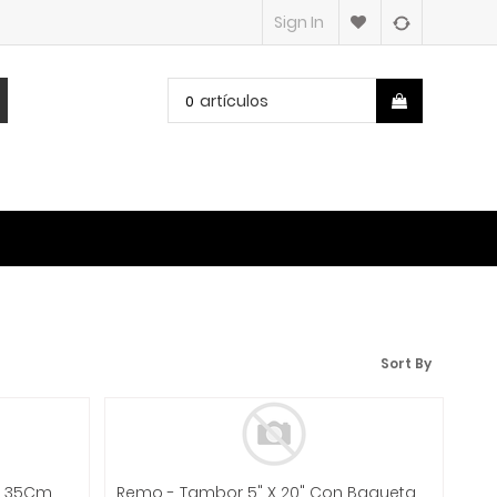
Sign In
artículos
0
Sort By
Estrella - Tambor Ceremonial, 35Cm. Con Baquetón Mod.TCE35
Remo - Tambor 5" X 20" Con Baqueta Mod.HD-2005-LK