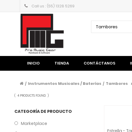
Call us : (55) 1328 5269
Tambores
INICIO
TIENDA
CONTÁCTANOS
Instrumentos Musicales / Baterías
Tambores
/
/
(
4 PRODUCTS FOUND.
)
CATEGORÍA DE PRODUCTO
Marketplace