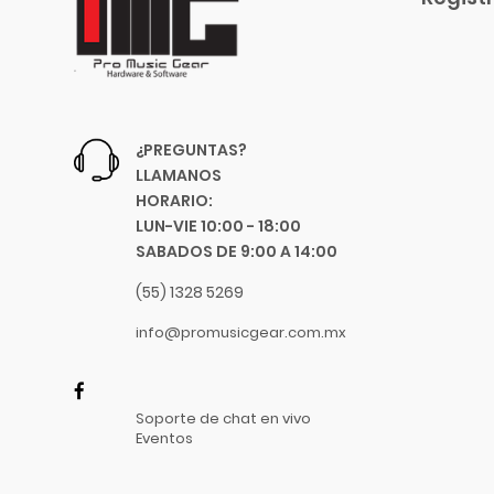
Blessing
Blue
Boss
Boston Acoustics
Boundles Audio
¿PREGUNTAS?
C.B.I.
LLAMANOS
CAD
HORARIO:
Caraya
LUN-VIE 10:00 - 18:00
SABADOS DE 9:00 A 14:00
Case
Celestion
(55) 1328 5269
Cerwin-Vega
info@promusicgear.com.mx
Champion
Chicago Blues
Clayton Picks
Soporte de chat en vivo
CME
Eventos
Co2Crea