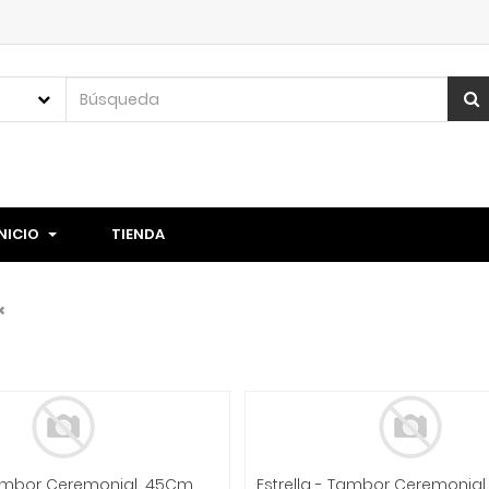
INICIO
TIENDA
Estrella - Tambor Ceremonial, 45Cm. Con Baquetón Mod.TCE45