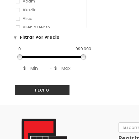
Adam
Akozlin
Alice
Allen & Heath
Amati
Filtrar Por Precio
Amatus
0
999 999
Aphex
Aproca
$
-
$
ART
Artley
Arturia
HECHO
Audix
Avid
Bach
Beyerdynamic
Bill Lawrence
Registr