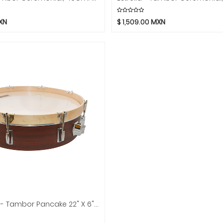
XN
$
1,509.00
MXN
Power Beat - Tambor Pancake 22" X 6" Mod.PWPC10