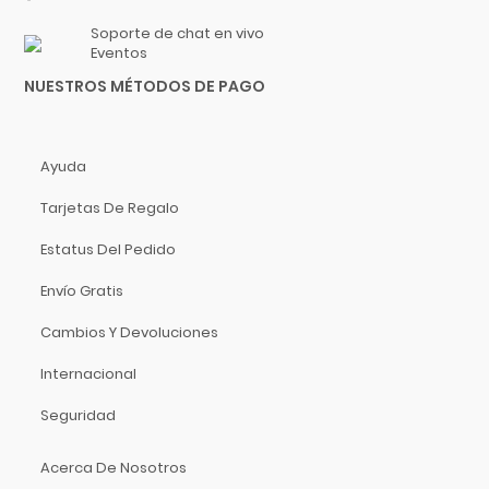
Hidersine
Soporte de chat en vivo
Hitachi
Eventos
HK Audio
NUESTROS MÉTODOS DE PAGO
Hofner
Hohner
Hori
Ayuda
Hosa Technology
Tarjetas De Regalo
IK Multimedia
Estatus Del Pedido
Inter M
ISO Acoustics
Envío Gratis
Istanbul Agop
Cambios Y Devoluciones
Izmir
Internacional
Jimmy Wess
Joe Wei
Seguridad
Juga
Jupiter
Acerca De Nosotros