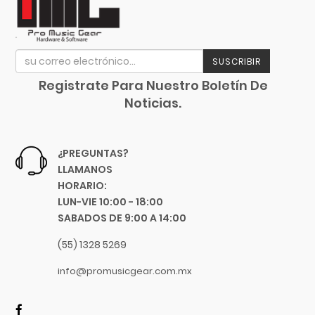
Focusrite
Funlab
Furman
SUSCRIBIR
Genelec
GHS
Registrate Para Nuestro Boletín De
Noticias.
Gibraltar
Gibson
Goby Labs
¿PREGUNTAS?
Gonzalez
LLAMANOS
Gorila Tips
HORARIO:
LUN-VIE 10:00 - 18:00
Gruv Gear
SABADOS DE 9:00 A 14:00
Hal Leonard
Heil Sound
(55) 1328 5269
Herco
info@promusicgear.com.mx
Hermitshell
HH