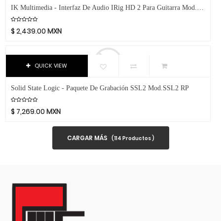
Dixon
IK Multimedia - Interfaz De Audio IRig HD 2 Para Guitarra Mod.iRIG HD 2
DJTT
$
2,439.00
MXN
Domino
Dunlop
Dynaudio
QUICK VIEW
Ear Filters
El Cometa
Solid State Logic - Paquete De Grabación SSL2 Mod.SSL2 RP
Ember
$
7,269.00
MXN
EMO
Ernie Ball
CARGAR MÁS
(
114
Productos )
Evans
Event
EVH
Excelsior
Fender
Fernandes Guitar