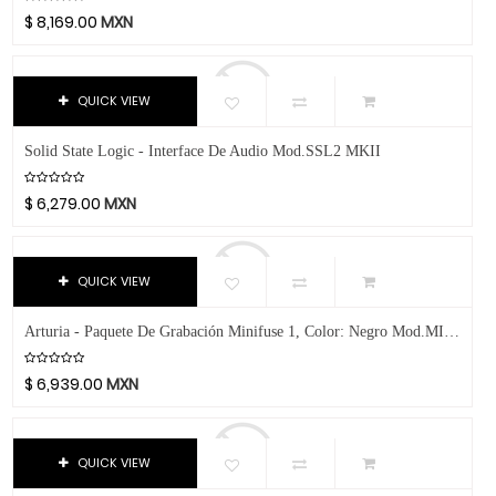
Chicago Blues
$
8,169.00
MXN
Libros Y Revistas
Clayton Picks
MIDI
CME
Co2Crea
Software
QUICK VIEW
Cocoon Innovations
Video
Solid State Logic - Interface De Audio Mod.SSL2 MKII
Conn-Selmer
Coreelo
$
6,279.00
MXN
Cort
CPK
QUICK VIEW
D'Addario
Dandelot
Arturia - Paquete De Grabación Minifuse 1, Color: Negro Mod.MINIFREPAB
Dave Smith
Db Technologies
$
6,939.00
MXN
Dick
Dictum
QUICK VIEW
Digitech