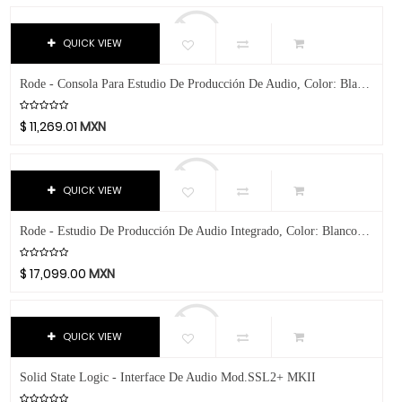
Firewire
Avid
Bach
IOS
QUICK VIEW
Beyerdynamic
Pre-Amplificador
Bill Lawrence
Rode - Consola Para Estudio De Producción De Audio, Color: Blanco Mod.Rodecaster Duo W
Thunderbolt
Blessing
$
11,269.01
MXN
USB
Blue
Boss
Mezcladoras
Boston Acoustics
QUICK VIEW
Micrófonos
Boundles Audio
Monitores De Estudio
C.B.I.
Rode - Estudio De Producción De Audio Integrado, Color: Blanco Mod.RODECaster Pro II W
CAD
Pedales - Multiefectos
$
17,099.00
MXN
Caraya
Sistemas De Audio Pro
Case
Tornamesas
Celestion
QUICK VIEW
Cerwin-Vega
Iluminación
Solid State Logic - Interface De Audio Mod.SSL2+ MKII
Champion
Instrumentos Musicales