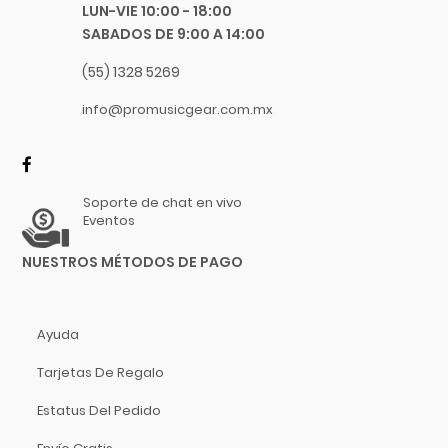
Chicago Blues
LUN-VIE 10:00 - 18:00
Flauta
SABADOS DE 9:00 A 14:00
Clayton Picks
Melódica
CME
(55) 1328 5269
Melófono
Co2Crea
info@promusicgear.com.mx
Saxofón
Cocoon Innovations
Conn-Selmer
Trombón
Coreelo
Trompeta
Cort
Soporte de chat en vivo
Eventos
Tuba
CPK
D'Addario
Guitarras
NUESTROS MÉTODOS DE PAGO
Dandelot
Percusiones
Dave Smith
Platillos
Ayuda
Db Technologies
Dick
Libros Y Revistas
Tarjetas De Regalo
Dictum
MIDI
Estatus Del Pedido
Digitech
Software