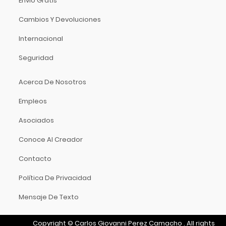
Envío Gratis
Dixon
Video
DJTT
Cambios Y Devoluciones
Domino
Internacional
Dunlop
Seguridad
Dynaudio
Ear Filters
Acerca De Nosotros
El Cometa
Empleos
Ember
EMO
Asociados
Ernie Ball
Conoce Al Creador
Evans
Event
Contacto
EVH
Política De Privacidad
Excelsior
Mensaje De Texto
Fender
Fernandes Guitar
Copyright
©
Carlos Giovanni Perez Camacho
.
All rights