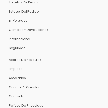
Focusrite
Tarjetas De Regalo
Funlab
Estatus Del Pedido
Furman
Envío Gratis
Genelec
GHS
Cambios Y Devoluciones
Gibraltar
Internacional
Gibson
Seguridad
Goby Labs
Gonzalez
Acerca De Nosotros
Gorila Tips
Empleos
Gruv Gear
Hal Leonard
Asociados
Heil Sound
Conoce Al Creador
Herco
Hermitshell
Contacto
HH
Política De Privacidad