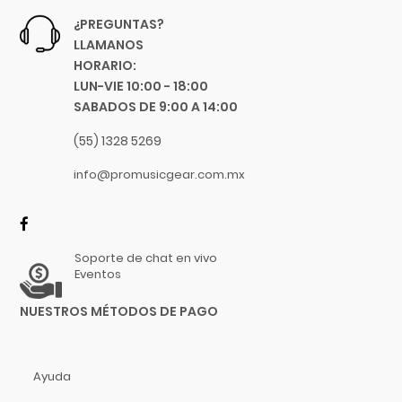
Dixon
¿PREGUNTAS?
DJTT
LLAMANOS
Domino
HORARIO:
Dunlop
LUN-VIE 10:00 - 18:00
SABADOS DE 9:00 A 14:00
Dynaudio
Ear Filters
(55) 1328 5269
El Cometa
info@promusicgear.com.mx
Ember
EMO
Ernie Ball
Evans
Soporte de chat en vivo
Eventos
Event
EVH
NUESTROS MÉTODOS DE PAGO
Excelsior
Fender
Ayuda
Fernandes Guitar