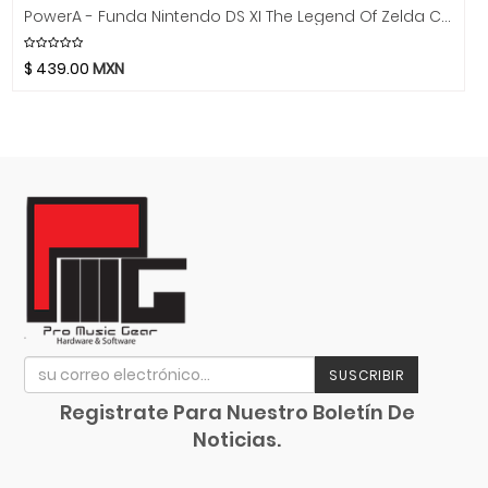
Chicago Blues
PowerA - Funda Nintendo DS XI The Legend Of Zelda Con Stylus
Clayton Picks
$
439.00
MXN
CME
Co2Crea
Cocoon Innovations
Conn-Selmer
Coreelo
Cort
CPK
D'Addario
Dandelot
Dave Smith
Db Technologies
SUSCRIBIR
Dick
Registrate Para Nuestro Boletín De
Dictum
Noticias.
Digitech