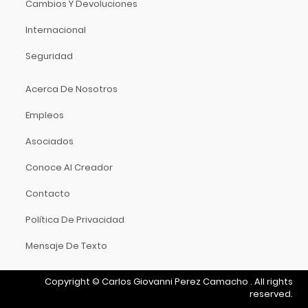
Cambios Y Devoluciones
Hidersine
Hitachi
Internacional
HK Audio
Seguridad
Hofner
Hohner
Acerca De Nosotros
Hori
Empleos
Hosa Technology
IK Multimedia
Asociados
Inter M
Conoce Al Creador
ISO Acoustics
Contacto
Istanbul Agop
Izmir
Política De Privacidad
Jimmy Wess
Mensaje De Texto
Joe Wei
Juga
Copyright
©
Carlos Giovanni Perez Camacho
.
All rights
Jupiter
reserved.