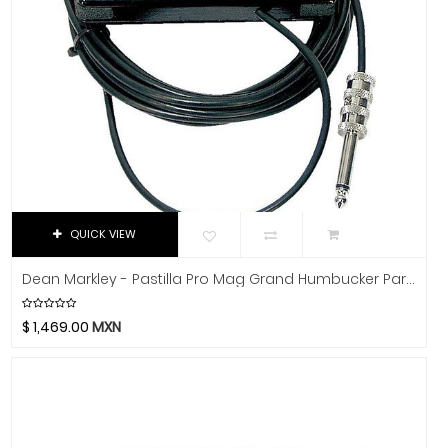
Bancos
Avid
Bach
Baquetas
Beyerdynamic
Batuta
Bill Lawrence
Boquillas
Blessing
Botón
Blue
Boss
Brea
Boston Acoustics
Broches
Boundles Audio
QUICK VIEW
Bulbos
C.B.I.
Dean Markley - Pastilla Pro Mag Grand Humbucker Para Guitarra Acústica Mod.3015
Cañas
CAD
Caraya
Capo
$
1,469.00
MXN
Case
Cejas
Celestion
Cerdal
Cerwin-Vega
Clavija
Champion