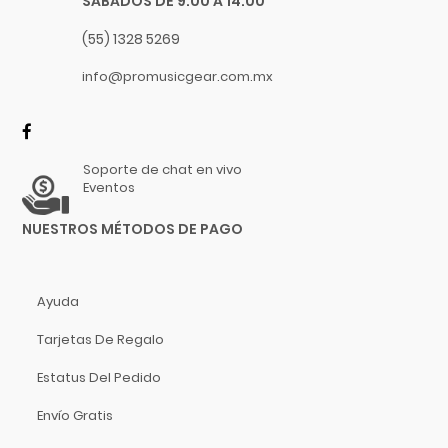
SABADOS DE 9:00 A 14:00
Focusrite
De Viento
Funlab
(55) 1328 5269
Furman
Guitarras
info@promusicgear.com.mx
Genelec
Percusiones
GHS
Platillos
Gibraltar
Soporte de chat en vivo
Gibson
Libros Y Revistas
Eventos
Goby Labs
MIDI
NUESTROS MÉTODOS DE PAGO
Gonzalez
Software
Gorila Tips
Video
Gruv Gear
Ayuda
Hal Leonard
Tarjetas De Regalo
Heil Sound
Herco
Estatus Del Pedido
Hermitshell
Envío Gratis
HH