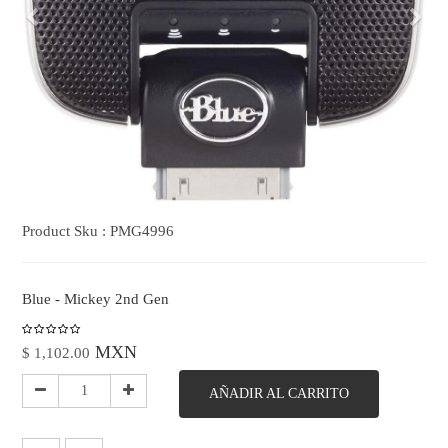
Previo
Sigu
Product Sku :
PMG4996
Blue - Mickey 2nd Gen
MXN
$
1,102.00
AÑADIR AL CARRITO