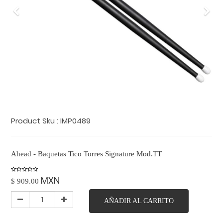
Previo
Sig
Product Sku :
IMP0489
Ahead - Baquetas Tico Torres Signature Mod.TT
MXN
$
909.00
AÑADIR AL CARRITO