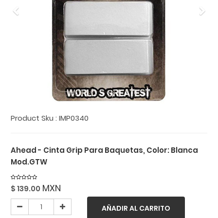
Previo
Sig
Product Sku :
IMP0340
Ahead - Cinta Grip Para Baquetas, Color: Blanca
Mod.GTW
MXN
$
139.00
AÑADIR AL CARRITO