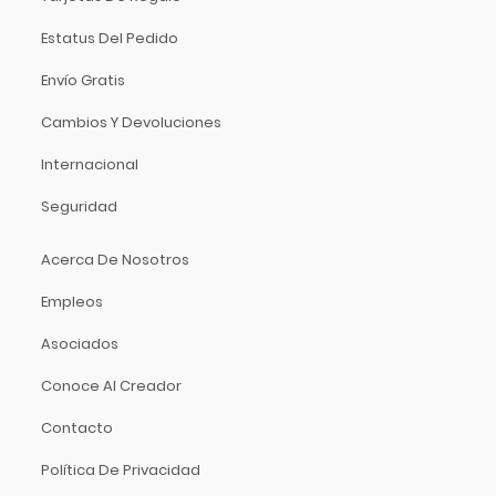
K&M
Kemper
Estatus Del Pedido
Khanka
Envío Gratis
Klotz
Cambios Y Devoluciones
KRK
La Bella
Internacional
La Estudiantina
Seguridad
La Norteña
La Valenciana
Acerca De Nosotros
Laney
Empleos
Lark
Asociados
Latin Percussion
Linko
Conoce Al Creador
Livewire
Contacto
LTGEM
Política De Privacidad
Luna Guitars