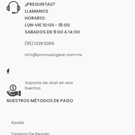
Hidersine
¿PREGUNTAS?
MIDI
Hitachi
LLAMANOS
Software
HORARIO:
HK Audio
LUN-VIE 10:00 - 18:00
Video
Hofner
SABADOS DE 9:00 A 14:00
Hohner
(55) 1328 5269
Hori
Hosa Technology
info@promusicgear.com.mx
IK Multimedia
Inter M
ISO Acoustics
Soporte de chat en vivo
Istanbul Agop
Eventos
Izmir
NUESTROS MÉTODOS DE PAGO
Jimmy Wess
Joe Wei
Juga
Ayuda
Jupiter
Tarjetas De Regalo