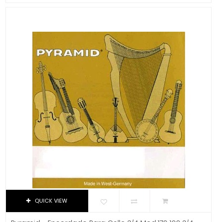
Dixon
Estuches Y Fundas
DJTT
Interruptores
Domino
Dunlop
Limpieza - Mantenimiento
Dynaudio
Maquinarias
Ear Filters
Pastillas
El Cometa
Perillas
Ember
EMO
Plumillas
Ernie Ball
Puentes
Evans
Rondanas
Event
Slide
EVH
Excelsior
Soportes
Fender
QUICK VIEW
Sordinas
Fernandes Guitar
Tahali