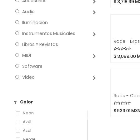
Accesorios
$
3,718.99
M
Audio
Iluminación
Instrumentos Musicales
Libros Y Revistas
MIDI
$
3,099.00
M
Software
Video
Color
$
539.01
MX
Neon
Azúl
Azul
Verde