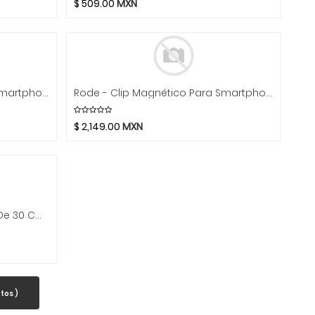
$
509.00
MXN
Rode - Clip Magnético Para Smartphone Mod.PHONE CAGE
Rode - Clip Magnético Para Smartphone Mod.MAGNETIC MOUNT
$
2,149.00
MXN
Rode - Cable USB-C A USB-C De 30 Cm Para WIGO II, IA Micro Y VideoMic Go II Mod.SC22 __
tos )