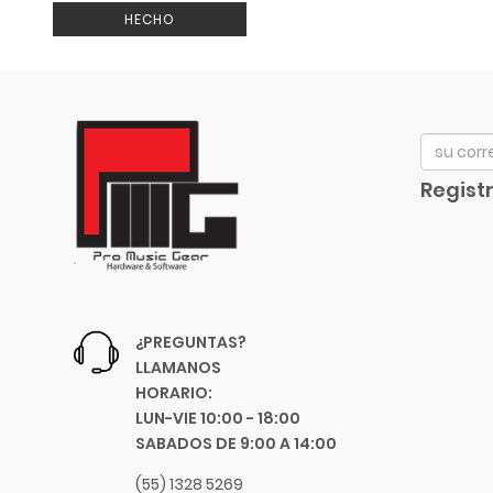
Arturia
HECHO
Niquel
Audix
Morado
Avid
Gris
Bach
Azúl Sombreado
Beyerdynamic
Café
Bill Lawrence
Verde Agua
Registr
Blessing
Naranja
Blue
Negro
Boss
Nogal
Boston Acoustics
Rosa
Boundles Audio
Violeta
¿PREGUNTAS?
C.B.I.
LLAMANOS
Púrpura Metálico
CAD
HORARIO:
Gris Transp.
Caraya
LUN-VIE 10:00 - 18:00
Rojo Transp.
SABADOS DE 9:00 A 14:00
Case
Azúl Sombra
Celestion
(55) 1328 5269
Blanca