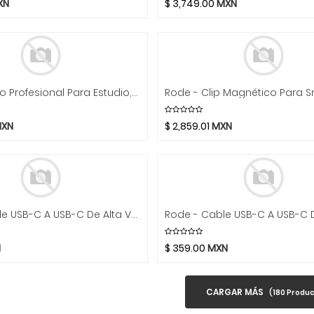
XN
$
3,749.00
MXN
Rode - Brazo Profesional Para Estudio, Color: Blanco Mod.PSA1 Plus W
XN
$
2,859.01
MXN
Rode - Cable USB-C A USB-C De Alta Velocidad, Tamaño: 2 Mts. Mod.SC27 __
N
$
359.00
MXN
CARGAR MÁS
(
180
Produc