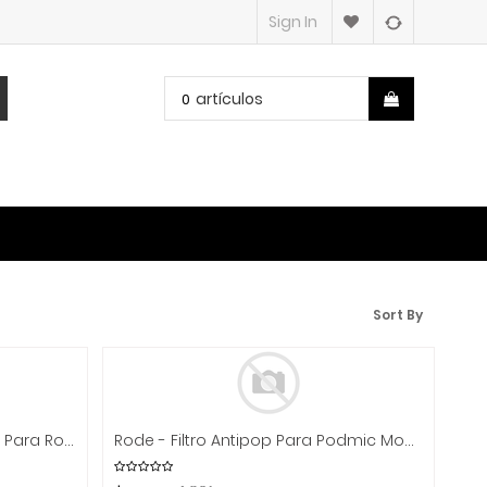
Sign In
artículos
0
Sort By
Rode - Mochila De Transporte Para RodeCaster Pro II Mod.BACKPACK
Rode - Filtro Antipop Para Podmic Mod.WS14-__